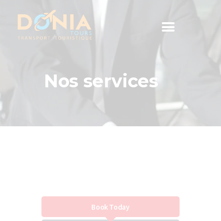
Nos services
Accueil
Nos services
Contact
Book Today