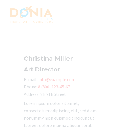
Accueil
Nos services
Christina Miller
Contact
Art Director
E-mail:
info@example.com
Phone:
8 (800) 123-45-67
Address:
8 E 9th Street
Lorem ipsum dolor sit amet,
consectetuer adipiscing elit, sed diam
nonummy nibh euismod tincidunt ut
laoreet dolore magna aliquam erat