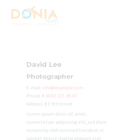
Accueil
Nos services
David Lee
Contact
Photographer
E-mail:
info@example.com
Phone:
8 (800) 123-45-67
Address:
8 E 9th Street
Lorem ipsum dolor sit amet,
consectetuer adipiscing elit, sed diam
nonummy nibh euismod tincidunt ut
laoreet dolore magna aliquam erat