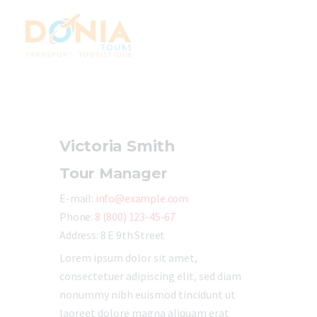
Accueil
Nos services
Victoria Smith
Contact
Tour Manager
E-mail:
info@example.com
Phone:
8 (800) 123-45-67
Address:
8 E 9th Street
Lorem ipsum dolor sit amet,
consectetuer adipiscing elit, sed diam
nonummy nibh euismod tincidunt ut
laoreet dolore magna aliquam erat