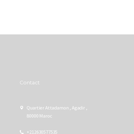
Contact
Quartier Attadamon , Agadir ,
80000 Maroc
+212630577535